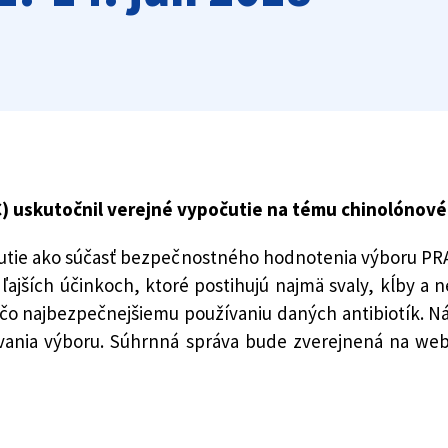
C) uskutočnil verejné vypočutie na tému chinolónové
čutie ako súčasť bezpečnostného hodnotenia výboru PR
ľajších účinkoch, ktoré postihujú najmä svaly, kĺby a n
k čo najbezpečnejšiemu používaniu daných antibiotík. N
nia výboru. Súhrnná správa bude zverejnená na webo