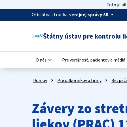
Toto je pi
arrow_drop_down
Oficiálna stránka
verejnej správy SR
Štátny ústav pre kontrolu li
keyboard_arrow_down
keyb
O nás
Pre verejnosť, pacientov a médiá
Domov
Pre odborníkov a firmy
Bezpečn
Závery zo stret
liekov (PRAC) 1