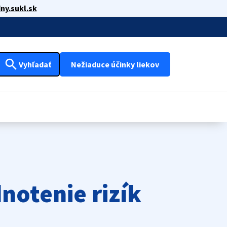
ny.sukl.sk
search
Vyhľadať
Nežiaduce účinky liekov
notenie rizík