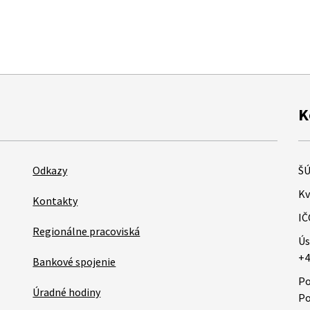
K
Odkazy
ŠÚ
Kv
Kontakty
IČ
Regionálne pracoviská
Ús
+4
Bankové spojenie
Po
Úradné hodiny
Po