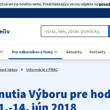
lotná verzia nového webu. Predchádzajúcu verziu nájdete na
povod
ečiv
oard_arrow_down
keyboard_arrow_down
Pre odborníkov a firmy
Aktuality
Kontakty
osť liekov
Informácie z PRAC
nutia Výboru pre hod
1.-14. jún 2018