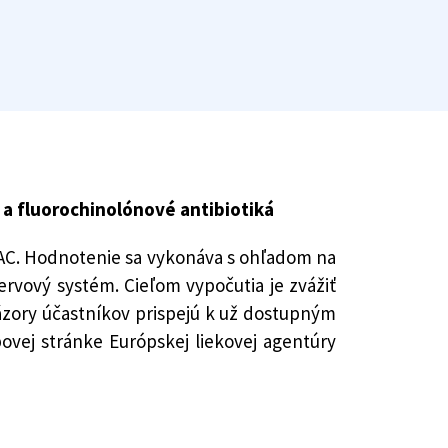
 a fluorochinolónové antibiotiká
AC. Hodnotenie sa vykonáva s ohľadom na
ervový systém. Cieľom vypočutia je zvážiť
ázory účastníkov prispejú k už dostupným
vej stránke Európskej liekovej agentúry