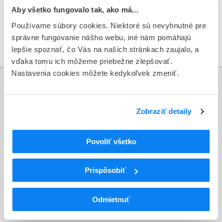
USMERNENIE ŠÚKL PRE MANAŽMENT KLINICKÝCH SKÚŠANÍ
Aby všetko fungovalo tak, ako má...
NA SLOVENSKU POČAS KRÍZOVEJ SITUÁCIE V DÔSLEDKU
Používame súbory cookies. Niektoré sú nevyhnutné pre
PANDÉMIE COVID-19 (Verzia 3, 09. 04. 2021)
nájdete
alebo v
TU
správne fungovanie nášho webu, iné nám pomáhajú
článku z 16. 3. 2020
.
lepšie spoznať, čo Vás na našich stránkach zaujalo, a
vďaka tomu ich môžeme priebežne zlepšovať.
Nastavenia cookies môžete kedykoľvek zmeniť.
Informácie
Zobraziť detaily
Aktuality
Dotazník spokojnosti zákazníka
Povoliť všetko
Sťažnosti a petície
Prispôsobiť
Poskytovanie informácií
Ochrana osobných údajov
Odmietnuť
Odkazy