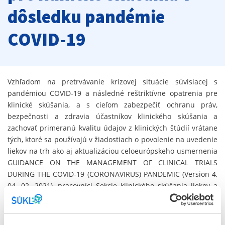
dôsledku pandémie
COVID-19
Vzhľadom na pretrvávanie krízovej situácie súvisiacej s
pandémiou COVID-19 a následné reštriktívne opatrenia pre
klinické skúšania, a s cieľom zabezpečiť ochranu práv,
bezpečnosti a zdravia účastníkov klinického skúšania a
zachovať primeranú kvalitu údajov z klinických štúdií vrátane
tých, ktoré sa používajú v žiadostiach o povolenie na uvedenie
liekov na trh ako aj aktualizáciou celoeurópskeho usmernenia
GUIDANCE ON THE MANAGEMENT OF CLINICAL TRIALS
DURING THE COVID-19 (CORONAVIRUS) PANDEMIC (Version 4,
04. 02. 2021), pracovníci Sekcie klinického skúšania liekov a
farmakovigilancie Štátneho ústavu kontrolu liečiv pripravili
aktualizáciu mimoriadnych opatrení pre klinické skúšania v
dôsledku COVID-19. Aktualizovanú verziu dokumentu