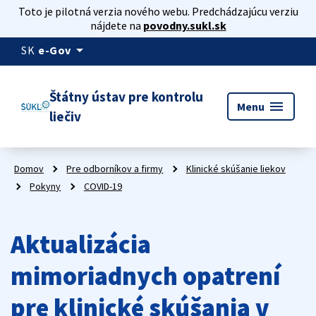
Toto je pilotná verzia nového webu. Predchádzajúcu verziu
nájdete na
povodny.sukl.sk
arrow_drop_down
SK
e-Gov
Štátny ústav pre kontrolu
menu
Menu
liečiv
Domov
Pre odborníkov a firmy
Klinické skúšanie liekov
Pokyny
COVID-19
Aktualizácia
mimoriadnych opatrení
pre klinické skúšania v