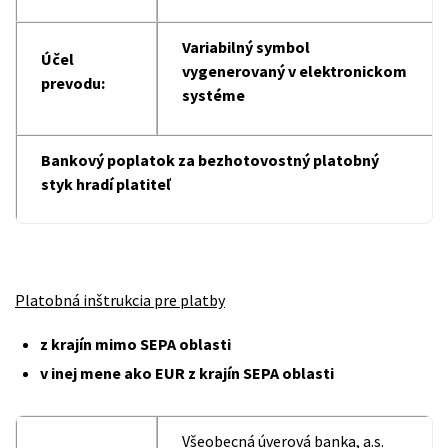
Variabilný symbol
Účel
vygenerovaný v elektronickom
prevodu:
systéme
Bankový poplatok za bezhotovostný platobný
styk hradí platiteľ
Platobná inštrukcia pre platby
z krajín mimo SEPA oblasti
v inej mene ako EUR z krajín SEPA oblasti
Všeobecná úverová banka, a.s.