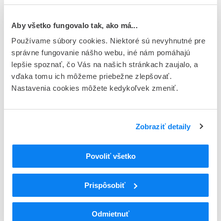
Nová kombinácia liečiv (fixná
9 000,00
kombinácia)
€
Aby všetko fungovalo tak, ako má...
Používame súbory cookies. Niektoré sú nevyhnutné pre
Žiadosť so súhlasom držiteľa
3 500,00
správne fungovanie nášho webu, iné nám pomáhajú
registrácie lieku (informovaný súhlas)
€
lepšie spoznať, čo Vás na našich stránkach zaujalo, a
vďaka tomu ich môžeme priebežne zlepšovať.
Nastavenia cookies môžete kedykoľvek zmeniť.
9 000,00
Homeopatikum – samostatná úplná
€
Zobraziť detaily
Homeopatikum – zjednodušený
7 500,00
postup
€
Povoliť všetko
7 500,00
Prispôsobiť
Tradičný rastlinný liek>
€
Odmietnuť