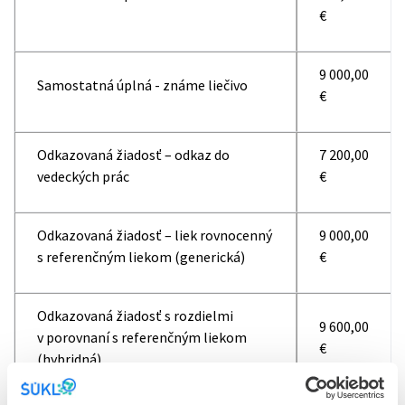
€
9 000,00
Samostatná úplná - známe liečivo
€
Odkazovaná žiadosť – odkaz do
7 200,00
vedeckých prác
€
Odkazovaná žiadosť – liek rovnocenný
9 000,00
s referenčným liekom (generická)
€
Odkazovaná žiadosť s rozdielmi
9 600,00
v porovnaní s referenčným liekom
€
(hybridná)