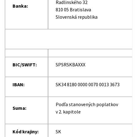
Radlinského 32
Banka:
810 05 Bratislava
Slovenská republika
BIC/SWIFT:
SPSRSKBAXXX
IBAN:
SK34 8180 0000 0070 0013 3673
Podľa stanovených poplatkov
Suma:
v 2. kapitole
Kód krajiny:
SK