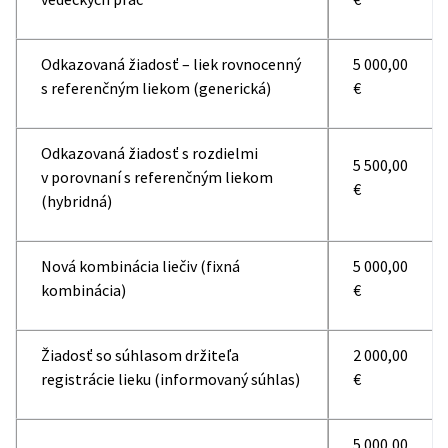
Odkazovaná žiadosť – liek rovnocenný
5 000,00
s referenčným liekom (generická)
€
Odkazovaná žiadosť s rozdielmi
5 500,00
v porovnaní s referenčným liekom
€
(hybridná)
Nová kombinácia liečiv (fixná
5 000,00
kombinácia)
€
Žiadosť so súhlasom držiteľa
2 000,00
registrácie lieku (informovaný súhlas)
€
5 000,00