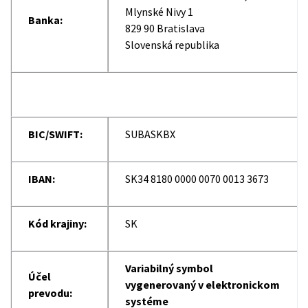
Mlynské Nivy 1
Banka:
829 90 Bratislava
Slovenská republika
BIC/SWIFT:
SUBASKBX
IBAN:
SK34 8180 0000 0070 0013 3673
Kód krajiny:
SK
Variabilný symbol
Účel
vygenerovaný v elektronickom
prevodu:
systéme