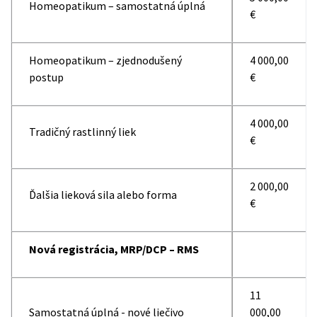
Homeopatikum – samostatná úplná
€
Homeopatikum – zjednodušený
4 000,00
postup
€
4 000,00
Tradičný rastlinný liek
€
2 000,00
Ďalšia lieková sila alebo forma
€
Nová registrácia, MRP/DCP – RMS
11
Samostatná úplná - nové liečivo
000,00