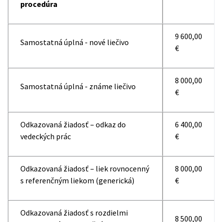
procedúra
9 600,00
Samostatná úplná - nové liečivo
€
8 000,00
Samostatná úplná - známe liečivo
€
Odkazovaná žiadosť – odkaz do
6 400,00
vedeckých prác
€
Odkazovaná žiadosť – liek rovnocenný
8 000,00
s referenčným liekom (generická)
€
Odkazovaná žiadosť s rozdielmi
8 500,00