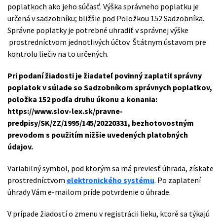
poplatkoch ako jeho súčasť. Výška správneho poplatku je
určená v sadzobníku; bližšie pod Položkou 152 Sadzobníka.
Správne poplatky je potrebné uhradiť v správnej výške
prostredníctvom jednotlivých účtov Štátnym ústavom pre
kontrolu liečiv na to určených.
Pri podaní žiadosti je žiadateľ povinný zaplatiť správny
poplatok v súlade so Sadzobníkom správnych poplatkov,
položka 152 podľa druhu úkonu a konania:
https://www.slov-lex.sk/pravne-
predpisy/SK/ZZ/1995/145/20220331, bezhotovostným
prevodom s použitím nižšie uvedených platobných
údajov.
Variabilný symbol, pod ktorým sa má previesť úhrada, získate
prostredníctvom
elektronického systému
. Po zaplatení
úhrady Vám e-mailom príde potvrdenie o úhrade.
V prípade žiadostí o zmenu v registrácii lieku, ktoré sa týkajú