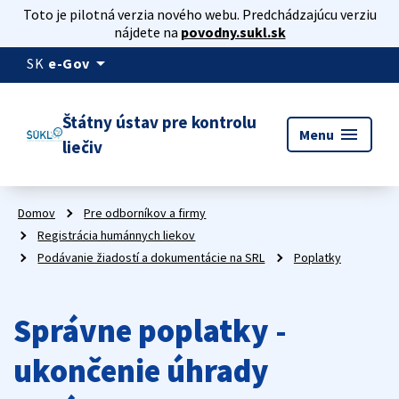
Toto je pilotná verzia nového webu. Predchádzajúcu verziu
nájdete na
povodny.sukl.sk
arrow_drop_down
SK
e-Gov
Štátny ústav pre kontrolu
menu
Menu
liečiv
Domov
Pre odborníkov a firmy
Registrácia humánnych liekov
Podávanie žiadostí a dokumentácie na SRL
Poplatky
Správne poplatky -
ukončenie úhrady