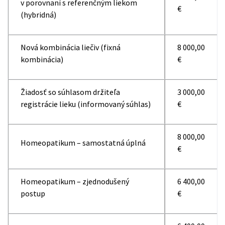
v porovnaní s referenčným liekom
€
(hybridná)
Nová kombinácia liečiv (fixná
8 000,00
kombinácia)
€
Žiadosť so súhlasom držiteľa
3 000,00
registrácie lieku (informovaný súhlas)
€
8 000,00
Homeopatikum – samostatná úplná
€
Homeopatikum – zjednodušený
6 400,00
postup
€