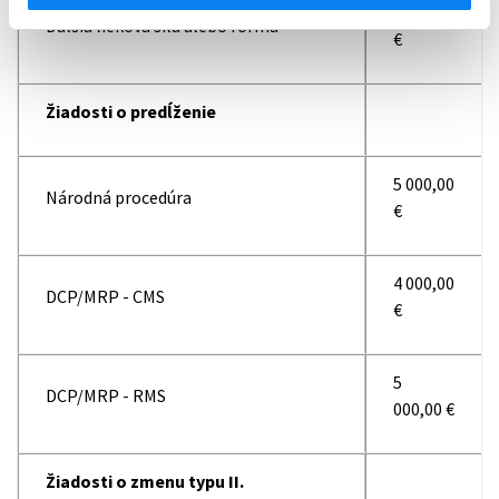
2 000,00
Ďalšia lieková sila alebo forma
€
Žiadosti o predĺženie
5 000,00
Národná procedúra
€
4 000,00
DCP/MRP - CMS
€
5
DCP/MRP - RMS
000,00 €
Žiadosti o zmenu typu II.