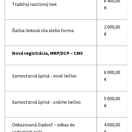
6 400,00
Tradičný rastlinný liek
€
2 000,00
Ďalšia lieková sila alebo forma
€
Nová registrácia, MRP/DCP – CMS
6 000,00
Samostatná úplná - nové liečivo
€
5 000,00
Samostatná úplná - známe liečivo
€
Odkazovaná žiadosť – odkaz do
4 000,00
vedeckých prác
€