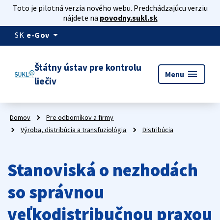
Toto je pilotná verzia nového webu. Predchádzajúcu verziu
nájdete na
povodny.sukl.sk
arrow_drop_down
SK
e-Gov
Štátny ústav pre kontrolu
menu
Menu
liečiv
Domov
Pre odborníkov a firmy
Výroba, distribúcia a transfuziológia
Distribúcia
Stanoviská o nezhodách
so správnou
veľkodistribučnou praxou