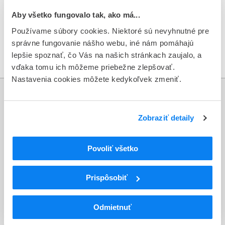
veľkodistribučnou praxou - D-Pharm
Aby všetko fungovalo tak, ako má...
Slovakia
Používame súbory cookies. Niektoré sú nevyhnutné pre
06.08.2015
—
Nezaradené
správne fungovanie nášho webu, iné nám pomáhajú
lepšie spoznať, čo Vás na našich stránkach zaujalo, a
vďaka tomu ich môžeme priebežne zlepšovať.
Nastavenia cookies môžete kedykoľvek zmeniť.
Informácie
Zobraziť detaily
Aktuality
Dotazník spokojnosti zákazníka
Povoliť všetko
Sťažnosti a petície
Prispôsobiť
Poskytovanie informácií
Ochrana osobných údajov
Odmietnuť