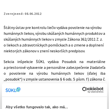
Zverejnené:
08.06.2012
Štátny ústav pre kontrolu liečiv vydáva povolenie na výrobu
humánnych liekov, výrobu skúšaných humánnych produktov a
skúšaných humánnych liekov v zmysle Zákona 362/2011 Z. z.
o liekoch a zdravotníckych pomôckach a o zmene a doplnení
niektorých zákonov v znení neskorších predpisov.
Sekcia inšpekcie ŠÚKL vydáva Posudok na materiálne
a priestorové vybavenie a personálne zabezpečenie žiadateľa
o povolenie na výrobu humánnych liekov (ďalej iba
„posudok“) v zmysle ustanovenia § 6 ods. 5 písm. f) zákona č.
362/2011 Z. z. v znení neskorších predpisov. Posudok je
prílohou žiadosti o vydanie Povolenia na výrobu humánnych
liekov. Ďalšie náležitosti žiadosti o vydanie povolenia na
výrobu humánnych liekov nájdete
tu.
Aby všetko fungovalo tak, ako má...