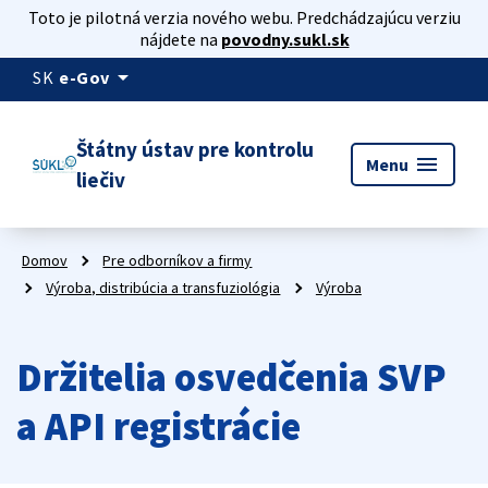
Toto je pilotná verzia nového webu. Predchádzajúcu verziu
nájdete na
povodny.sukl.sk
arrow_drop_down
SK
e-Gov
Štátny ústav pre kontrolu
menu
Menu
liečiv
Domov
Pre odborníkov a firmy
Výroba, distribúcia a transfuziológia
Výroba
Držitelia osvedčenia SVP
a API registrácie