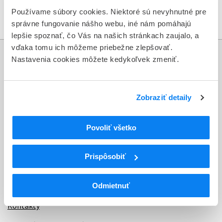
Držitelia osvedčenia SVP a držitelia registrácie API
Používame súbory cookies. Niektoré sú nevyhnutné pre
správne fungovanie nášho webu, iné nám pomáhajú
lepšie spoznať, čo Vás na našich stránkach zaujalo, a
vďaka tomu ich môžeme priebežne zlepšovať.
Nastavenia cookies môžete kedykoľvek zmeniť.
Informácie
Aktuality
Zobraziť detaily
Dotazník spokojnosti zákazníka
Povoliť všetko
Sťažnosti a petície
Poskytovanie informácií
Prispôsobiť
Ochrana osobných údajov
Odmietnuť
Odkazy
Kontakty