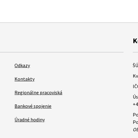
K
Odkazy
ŠÚ
Kv
Kontakty
IČ
Regionálne pracoviská
Ús
+4
Bankové spojenie
Po
Úradné hodiny
Po
Ob