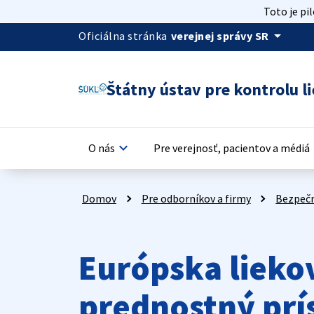
Toto je pi
arrow_drop_down
Oficiálna stránka
verejnej správy SR
Štátny ústav pre kontrolu li
keyboard_arrow_down
keyb
O nás
Pre verejnosť, pacientov a médiá
Domov
Pre odborníkov a firmy
Bezpečn
Európska lieko
prednostný prí