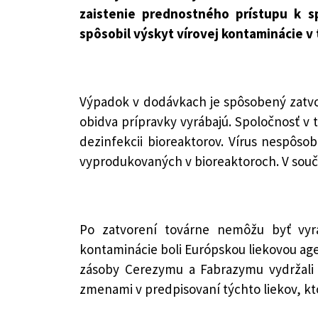
zaistenie prednostného prístupu k s
spôsobil výskyt vírovej kontaminácie v 
Výpadok v dodávkach je spôsobený zatvo
obidva prípravky vyrábajú. Spoločnosť v to
dezinfekcii bioreaktorov. Vírus nespôs
vyprodukovaných v bioreaktoroch. V souč
Po zatvorení továrne nemôžu byť vyr
kontaminácie boli Európskou liekovou agen
zásoby Cerezymu a Fabrazymu vydržali 
zmenami v predpisovaní týchto liekov, k