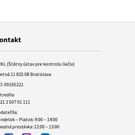
ontakt
KL (Štátny ústav pre kontrolu liečiv)
etná 11 825 08 Bratislava
O: 00165221
tredňa:
21 2 507 01 111
dateľňa:
ndelok – Piatok: 9:00 – 14:00
edná prestávka:
12:00 – 13:00