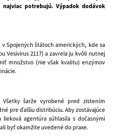
y najviac potrebujú. Výpadok dodávok
 v Spojených štátoch amerických, kde sa
u Vesivirus 2117) a zavrela ju kvôli nutnej
niť množstvo (nie však kvalitu) enzýmov
inácie.
 Všetky šarže vyrobené pred zistením
né pre ďalšiu distribúciu. Aby zostávajúce
lieková agentúra súhlasila s dočasnými
li byť okamžite uvedené do praxe.