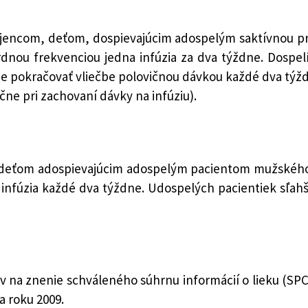
jencom, deťom, dospievajúcim adospelým saktívnou pro
dnou frekvenciou jedna infúzia za dva týždne. Dospel
e pokračovať vliečbe polovičnou dávkou každé dva týždn
čne pri zachovaní dávky na infúziu).
deťom adospievajúcim adospelým pacientom mužského po
 infúzia každé dva týždne. Udospelých pacientiek sľa
v na znenie schváleného súhrnu informácií o lieku (SPC
 roku 2009.