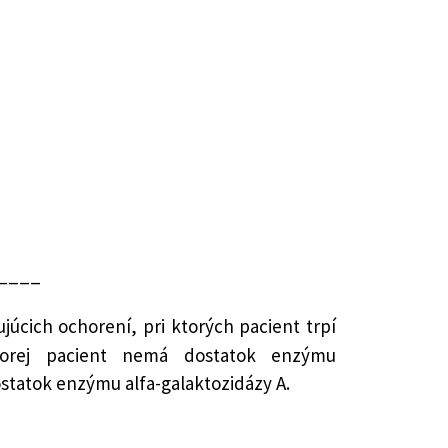
____
úcich ochorení, pri ktorých pacient trpí
torej pacient nemá dostatok enzýmu
statok enzýmu alfa-galaktozidázy A.