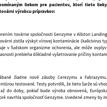
pomínaným liekom pre pacientov, ktorí tieto liek
továrni výrobcu prípravkov:
rením továrne spoločnosti Genzyme v Allston Landing
várni zistila výskyt vírovej kontaminácie (kalicivirus typ
obuje v ľudskom organizme ochorenia, ale môže ovplyv
asnosti prebieha dôkladné vyšetrovanie príčiny kontam
ábané žiadne nové zásoby Cerezymu a Fabrazymu.
túrou testované. Testy potvrdili, že tieto šarže sú vhod
až do doby, pokiaľ bude výroba obnovená, Európska 
toré navrhla spoločnosť Genzyme. Uvedené zmeny by ma