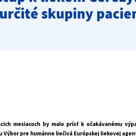
určité skupiny pacie
júcich mesiacoch by malo prísť k očakávanému výp
u Výbor pre humánne liečivá Európskej liekovej age