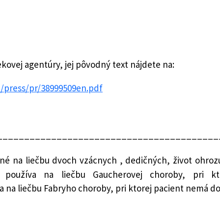
ekovej agentúry, jej pôvodný text nájdete na:
/press/pr/38999509en.pdf
_________________________________________
é na liečbu dvoch vzácnych , dedičných, život ohrozuj
používa na liečbu Gaucherovej choroby, pri k
 na liečbu Fabryho choroby, pri ktorej pacient nemá do