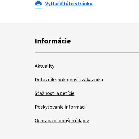
print
Vytlačiť túto stránku
Informácie
Aktuality
Dotazník spokojnosti zákazníka
Sťažnosti a petície
Poskytovanie informácií
Ochrana osobných údajov