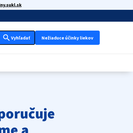
ny.sukl.sk
search
Vyhľadať
Nežiaduce účinky liekov
poručuje
yme a