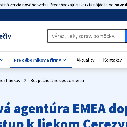
lotná verzia nového webu. Predchádzajúcu verziu nájdete na
povod
ečiv
oard_arrow_down
keyboard_arrow_down
Pre odborníkov a firmy
Aktuality
Kontakty
osť liekov
Bezpečnostné upozornenia
vá agentúra EMEA do
stup k liekom Cerez