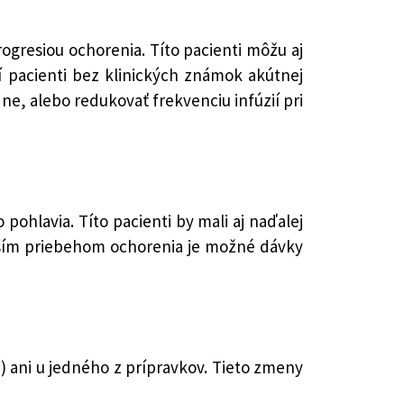
gresiou ochorenia. Títo pacienti môžu aj
í pacienti bez klinických známok akútnej
e, alebo redukovať frekvenciu infúzií pri
hlavia. Títo pacienti by mali aj naďalej
hším priebehom ochorenia je možné dávky
) ani u jedného z prípravkov. Tieto zmeny