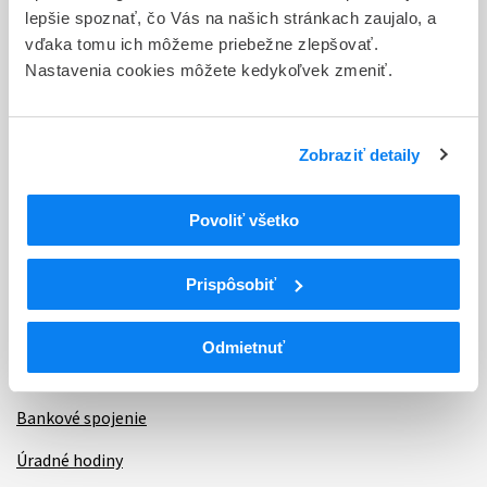
Informácie
lepšie spoznať, čo Vás na našich stránkach zaujalo, a
vďaka tomu ich môžeme priebežne zlepšovať.
Nastavenia cookies môžete kedykoľvek zmeniť.
Aktuality
Dotazník spokojnosti zákazníka
Zobraziť detaily
Sťažnosti a petície
Poskytovanie informácií
Povoliť všetko
Ochrana osobných údajov
Prispôsobiť
Odkazy
Kontakty
Odmietnuť
Regionálne pracoviská
Bankové spojenie
Úradné hodiny