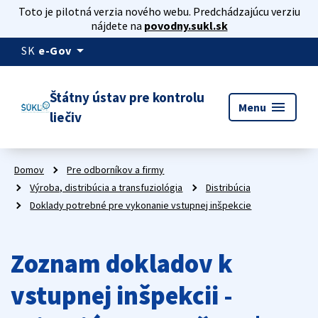
Toto je pilotná verzia nového webu. Predchádzajúcu verziu
nájdete na
povodny.sukl.sk
arrow_drop_down
SK
e-Gov
Štátny ústav pre kontrolu
menu
Menu
liečiv
Domov
Pre odborníkov a firmy
Výroba, distribúcia a transfuziológia
Distribúcia
Doklady potrebné pre vykonanie vstupnej inšpekcie
Zoznam dokladov k
vstupnej inšpekcii -