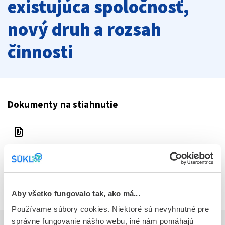
existujúca spoločnosť,
nový druh a rozsah
činnosti
Dokumenty na stiahnutie
file_present
Zoznam_dokladov_DVI_existujuca_spolocnost_novy_dru
h_a_rozsah_cinnosti_N.docx
download
Stiahnuť dokument
Aby všetko fungovalo tak, ako má...
Používame súbory cookies. Niektoré sú nevyhnutné pre
správne fungovanie nášho webu, iné nám pomáhajú