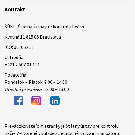
Kontakt
ŠÚKL (Štátny ústav pre kontrolu liečiv)
Kvetná 11 825 08 Bratislava
IČO: 00165221
Ústredňa:
+421 2 507 01 111
Podateľňa:
Pondelok – Piatok: 9:00 – 14:00
Obedná prestávka:
12:00 – 13:00
Prevádzkovateľom stránky je Štátny ústav pre kontrolu
Items
liečiv. Vytvorené v súlade s Jednotným dizajn manuálom