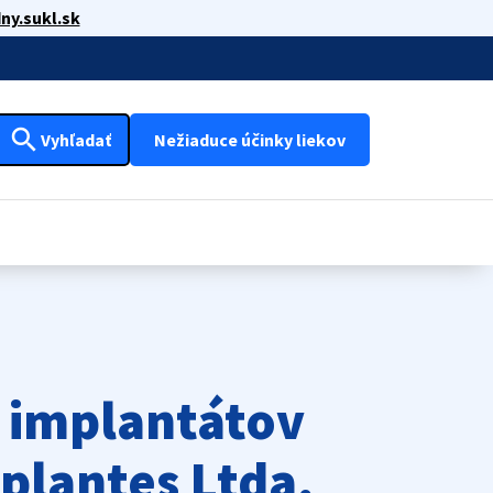
ny.sukl.sk
search
Vyhľadať
Nežiaduce účinky liekov
a implantátov
plantes Ltda,