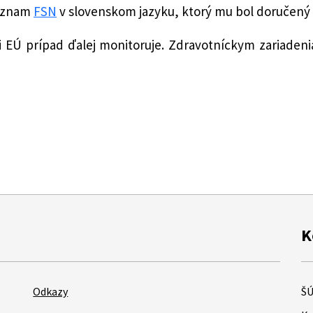
 oznam
FSN
v slovenskom jazyku, ktorý mu bol doručený 
i EÚ prípad ďalej monitoruje. Zdravotníckym zariaden
K
Odkazy
ŠÚ