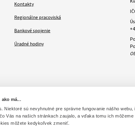
Kv
Kontakty
IČ
Regionálne pracoviská
Ús
+4
Bankové spojenie
Po
Úradné hodiny
Po
Ob
 ako má...
ovateľa
RSS
Oznamy
Databázy a servis
Základné zásady 
. Niektoré sú nevyhnutné pre správne fungovanie nášho webu,
 čo Vás na našich stránkach zaujalo, a vďaka tomu ich môžeme
ntrolu liečiv. Vytvorené v súlade s Jednotným dizajn manuálom el
okies môžete kedykoľvek zmeniť.