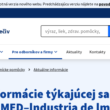
lotná verzia nového webu. Predchádzajúcu verziu nájdete na
povod
ečiv
oard_arrow_down
keyboard_arrow_down
Pre odborníkov a firmy
Aktuality
Kontakty
nícke pomôcky
Aktuálne informácie
formácie týkajúcej s
IMED–lndustria de lm