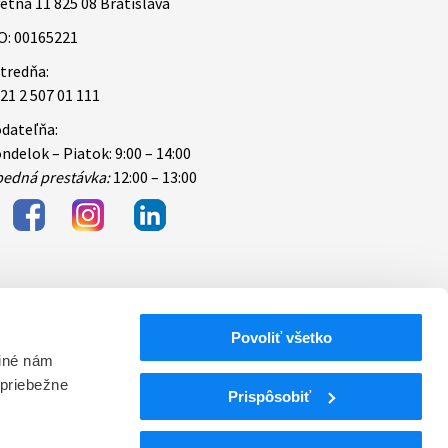
etná 11 825 08 Bratislava
O: 00165221
tredňa:
21 2 507 01 111
dateľňa:
ndelok – Piatok: 9:00 – 14:00
edná prestávka:
12:00 – 13:00
Povoliť všetko
bezpečnosti
 iné nám
 priebežne
ektronických
Prispôsobiť