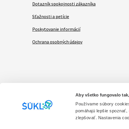
Dotazník spokojnosti zákazníka
Sťažnosti a petície
Poskytovanie informácií
Ochrana osobných údajov
Aby všetko fungovalo tak,
Items
Vyhlásenie o prístupnosti
Kontakt na prevádzk
Používame súbory cookies
pomáhajú lepšie spoznať,
Prevádzkovateľom stránky je Štátny ústav pre ko
zlepšovať. Nastavenia co
služieb.
Verzia 1.0