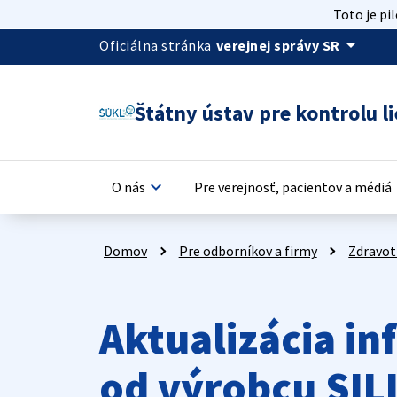
Toto je pi
arrow_drop_down
Oficiálna stránka
verejnej správy SR
Štátny ústav pre kontrolu li
keyboard_arrow_down
keyb
O nás
Pre verejnosť, pacientov a médiá
Domov
Pre odborníkov a firmy
Zdravot
Aktualizácia in
od výrobcu SIL