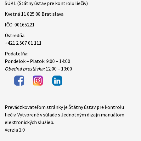
ŠÚKL (Štátny ústav pre kontrolu liečiv)
Kvetná 11 825 08 Bratislava
IČO: 00165221
Ústredňa:
+421 2 507 01 111
Podateľňa:
Pondelok – Piatok: 9:00 – 14:00
Obedná prestávka:
12:00 – 13:00
Prevádzkovateľom stránky je Štátny ústav pre kontrolu
Items
liečiv. Vytvorené v súlade s Jednotným dizajn manuálom
elektronických služieb.
Verzia 1.0