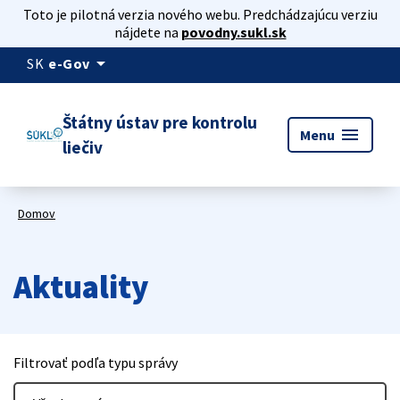
Toto je pilotná verzia nového webu. Predchádzajúcu verziu
nájdete na
povodny.sukl.sk
arrow_drop_down
SK
e-Gov
Štátny ústav pre kontrolu
menu
Menu
liečiv
Domov
Aktuality
Filtrovať podľa typu správy