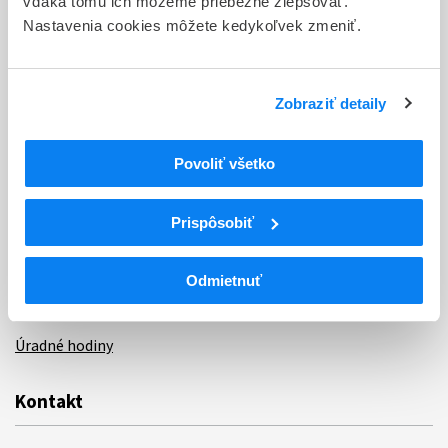
vďaka tomu ich môžeme priebežne zlepšovať.
Nastavenia cookies môžete kedykoľvek zmeniť.
Dotazník spokojnosti zákazníka
Sťažnosti a petície
Zobraziť detaily
Poskytovanie informácií
Ochrana osobných údajov
Povoliť všetko
Odkazy
Prispôsobiť
Kontakty
Regionálne pracoviská
Odmietnuť
Bankové spojenie
Úradné hodiny
Kontakt